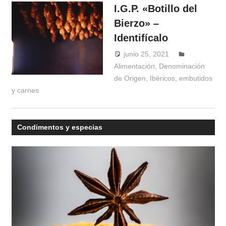
I.G.P. «Botillo del
Bierzo» –
Identifícalo
junio 25, 2021
Windrose
Alimentación
,
Denominación
de Origen
,
Ibéricos, embutidos
y carnes
Condimentos y especias