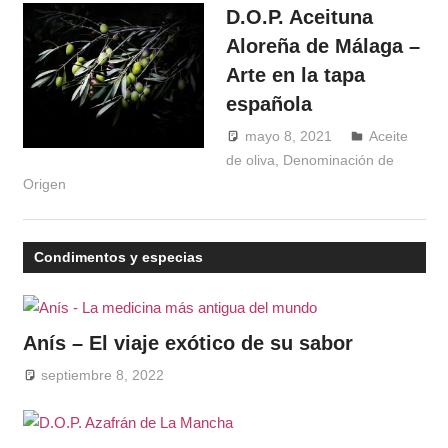
D.O.P. Aceituna
Aloreña de Málaga –
Arte en la tapa
española
mayo 8, 2021
Windrose
Aceite
de oliva
,
Denominación de
Origen
Condimentos y especias
Anís – El viaje exótico de su sabor
septiembre 8, 2022