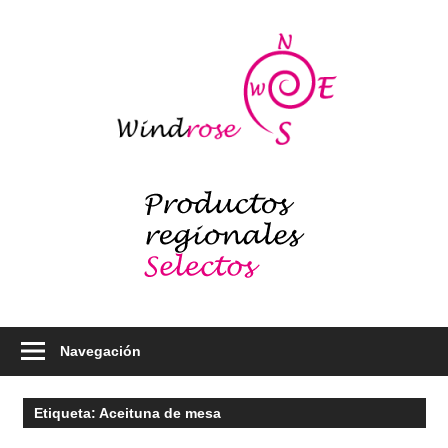
Saltar
al
Windr
contenido
blog
Productos
regionales
selectos
–
Foodie
Navegación
Etiqueta:
Aceituna de mesa