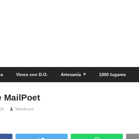
ña
Vinos con D.O.
Artesanía
1000 lugares
e MailPoet
24
Windrose