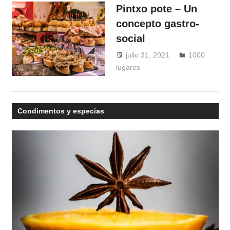
Pintxo pote – Un
concepto gastro-
social
julio 31, 2021
Windrose
1000
lugares
Condimentos y especias