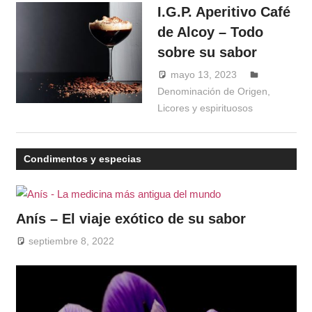
I.G.P. Aperitivo Café
de Alcoy – Todo
sobre su sabor
mayo 13, 2023
Windrose
Denominación de Origen
,
Licores y espirituosos
Condimentos y especias
Anís – El viaje exótico de su sabor
septiembre 8, 2022