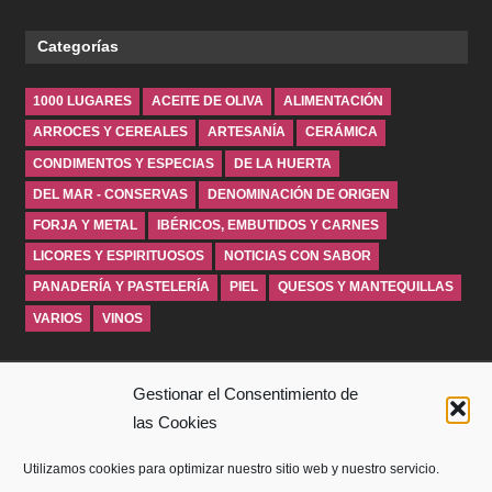
Categorías
1000 LUGARES
ACEITE DE OLIVA
ALIMENTACIÓN
ARROCES Y CEREALES
ARTESANÍA
CERÁMICA
CONDIMENTOS Y ESPECIAS
DE LA HUERTA
DEL MAR - CONSERVAS
DENOMINACIÓN DE ORIGEN
FORJA Y METAL
IBÉRICOS, EMBUTIDOS Y CARNES
LICORES Y ESPIRITUOSOS
NOTICIAS CON SABOR
PANADERÍA Y PASTELERÍA
PIEL
QUESOS Y MANTEQUILLAS
VARIOS
VINOS
INICIO
Gestionar el Consentimiento de
las Cookies
SOBRE WINDROSEBLOG
Utilizamos cookies para optimizar nuestro sitio web y nuestro servicio.
AVISO LEGAL